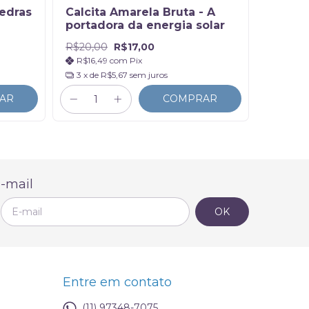
pedras
Calcita Amarela Bruta - A
Ágata 
portadora da energia solar
Equilí
R$20,00
R$17,00
R$10,0
R$16,49
com
Pix
R$9,7
3
x de
R$5,67
sem juros
2
x de
AR
COMPRAR
-mail
Entre em contato
(11) 97348-7075