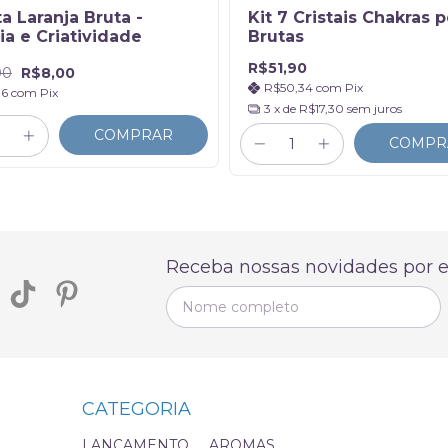
ta Laranja Bruta -
Kit 7 Cristais Chakras 
ia e Criatividade
Brutas
R$51,90
00
R$8,00
R$50,34
com
Pix
76
com
Pix
3
x de
R$17,30
sem juros
COMPRAR
COMPR
Receba nossas novidades por e
CATEGORIA
LANÇAMENTO
AROMAS