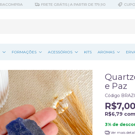
COMPRA
FRETE GRÁTIS | A PARTIR DE 179,90
CUPOM 10%
Z
FORMAÇÕES
ACESSÓRIOS
KITS
AROMAS
ERV
Quartz
e Paz
Código
BRAZ
R$7,0
R$6,79
co
3% de desco
Ver mais detal