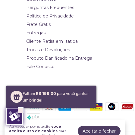
Perguntas Frequentes
Política de Privacidade
Frete Grátis
Entregas
Cliente Retira em Itatiba
Trocas e Devoluções
Produto Danificado na Entrega
Fale Conosco
Formas de pagamento
Faltam
R$ 199,00
para você ganhar
um brinde!
Ao navegar por este site
você
Aceitar e fechar
aceita o uso de cookies
para