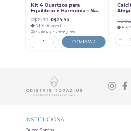
Kit 4 Quartzos para
Calci
eza
Equilíbrio e Harmonia - Na
Alegr
Caixinha
R$39,90
R$29,90
R$10,
R$29,00
com
Pix
R$7,
3
x de
R$9,97
sem juros
RAR
COMPRAR
INSTITUCIONAL
Quem Somos