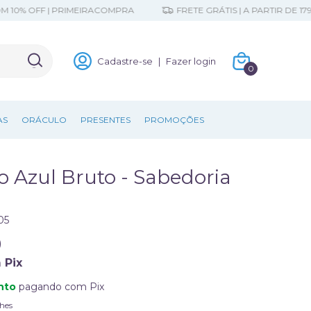
 OFF | PRIMEIRACOMPRA
FRETE GRÁTIS | A PARTIR DE 179,90
Cadastre-se
|
Fazer login
0
AS
ORÁCULO
PRESENTES
PROMOÇÕES
o Azul Bruto - Sabedoria
05
0
m
Pix
nto
pagando com Pix
hes