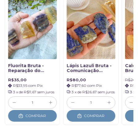
Fluorita Bruta -
Lápis Lazuli Bruta -
Calci
Reparação do
Comunicação
Bruta
Campo Áurico
Verdadeira
da en
R$35,00
R$80,00
R$20,
R$33,95
com
Pix
R$77,60
com
Pix
R$1
3
x de
R$11,67
sem juros
3
x de
R$26,67
sem juros
3
x 
COMPRAR
COMPRAR