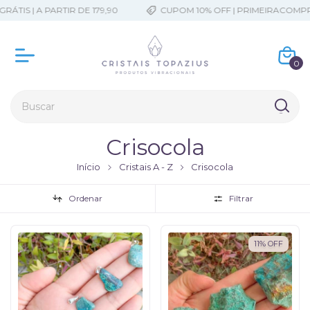
TIS | A PARTIR DE 179,90
CUPOM 10% OFF | PRIMEIRACOMPRA
0
Crisocola
Início
Cristais A - Z
Crisocola
Ordenar
Filtrar
11
%
OFF