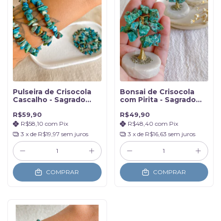
Pulseira de Crisocola
Bonsai de Crisocola
Cascalho - Sagrado
com Pirita - Sagrado
Femino
Feminino
R$59,90
R$49,90
R$58,10
com
Pix
R$48,40
com
Pix
3
x de
R$19,97
sem juros
3
x de
R$16,63
sem juros
COMPRAR
COMPRAR