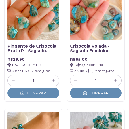
Pingente de Crisocola
Crisocola Rolada -
Bruta P - Sagrado
Sagrado Feminino
Feminino
R$29,90
R$65,00
R$29,00
com
Pix
R$63,05
com
Pix
3
x de
R$9,97
sem juros
3
x de
R$21,67
sem juros
COMPRAR
COMPRAR