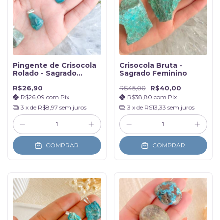
Pingente de Crisocola
Crisocola Bruta -
Rolado - Sagrado
Sagrado Feminino
Femino
R$26,90
R$45,00
R$40,00
R$26,09
com
Pix
R$38,80
com
Pix
3
x de
R$8,97
sem juros
3
x de
R$13,33
sem juros
COMPRAR
COMPRAR