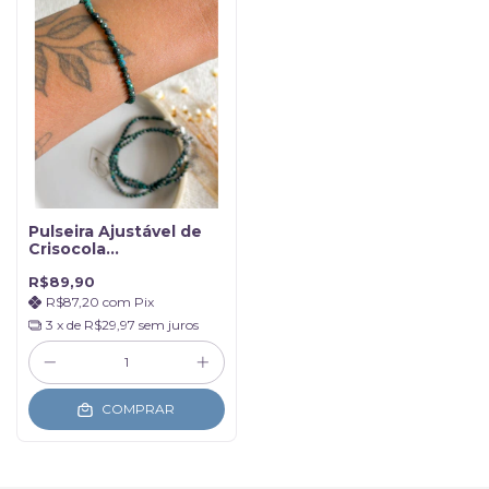
Pulseira Ajustável de
Crisocola
Multifacetada 3mm -
R$89,90
Sagrado Femino
R$87,20
com
Pix
3
x de
R$29,97
sem juros
COMPRAR