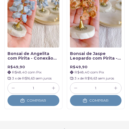
Bonsai de Angelita
Bonsai de Jaspe
com Pirita - Conexão
Leopardo com Pirita -
espiritual
Alegria e leveza
R$49,90
R$49,90
emocional
R$48,40
com
Pix
R$48,40
com
Pix
3
x de
R$16,63
sem juros
3
x de
R$16,63
sem juros
COMPRAR
COMPRAR