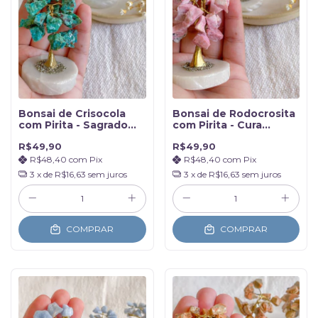
Bonsai de Crisocola
Bonsai de Rodocrosita
com Pirita - Sagrado
com Pirita - Cura
Feminino
emocional profunda
R$49,90
R$49,90
R$48,40
com
Pix
R$48,40
com
Pix
3
x de
R$16,63
sem juros
3
x de
R$16,63
sem juros
COMPRAR
COMPRAR