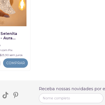
 Selenita
- Aura
ada
0
0
com
Pix
$23,30
sem juros
COMPRAR
Receba nossas novidades por e