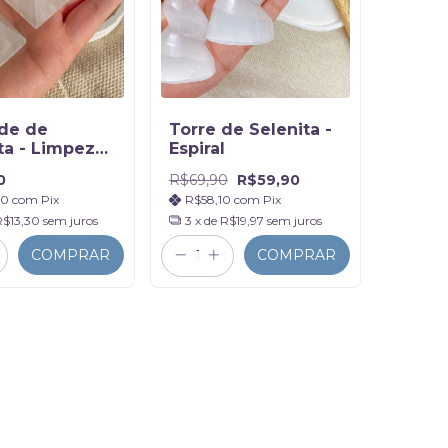
de de
Torre de Selenita -
ta - Limpeza
Espiral
tica
0
R$69,90
R$59,90
70
com
Pix
R$58,10
com
Pix
R$13,30
sem juros
3
x de
R$19,97
sem juros
COMPRAR
COMPRAR