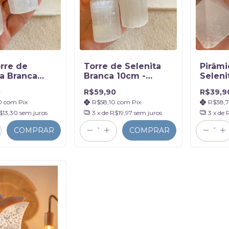
orre de
Torre de Selenita
Pirâmi
ta Branca
Branca 10cm -
Seleni
Limpeza
Limpeza e
Energé
0
R$59,90
R$39,9
tica
Purificação
0
com
Pix
R$58,10
com
Pix
R$38,
$13,30
sem juros
3
x de
R$19,97
sem juros
3
x de
COMPRAR
COMPRAR