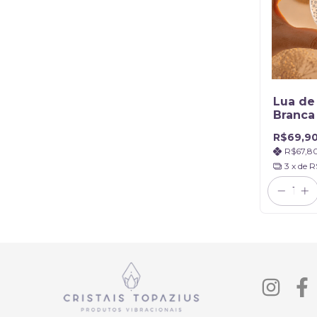
Lua de
Branca 
Estrel
R$69,9
R$67,8
3
x de
R