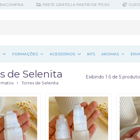
RACOMPRA
FRETE GRÁTIS | A PARTIR DE 179,90
CUPOM 1
Z
FORMAÇÕES
ACESSÓRIOS
KITS
AROMAS
ERV
s de Selenita
Exibindo 1-5 de 5 produto
rmatos
Torres de Selenita