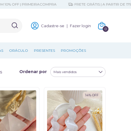
0% OFF | PRIMEIRACOMPRA
FRETE GRÁTIS | A PARTIR DE 179,9
Cadastre-se
|
Fazer login
0
AS
ORÁCULO
PRESENTES
PROMOÇÕES
Ordenar por
s
14
%
OFF