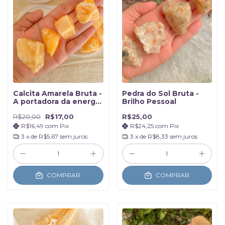
Calcita Amarela Bruta -
Pedra do Sol Bruta -
A portadora da energia
Brilho Pessoal
solar
R$20,00
R$17,00
R$25,00
R$16,49
com
Pix
R$24,25
com
Pix
3
x de
R$5,67
sem juros
3
x de
R$8,33
sem juros
COMPRAR
COMPRAR