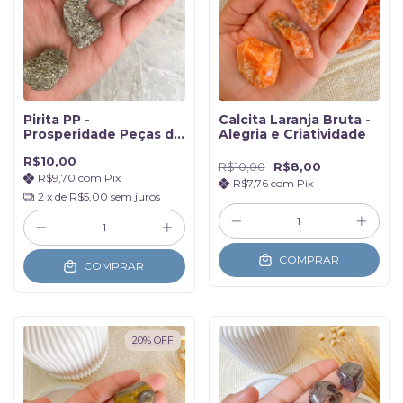
Pirita PP -
Calcita Laranja Bruta -
Prosperidade Peças de
Alegria e Criatividade
até 25gr
R$10,00
R$10,00
R$8,00
R$9,70
com
Pix
R$7,76
com
Pix
2
x de
R$5,00
sem juros
COMPRAR
COMPRAR
20
%
OFF