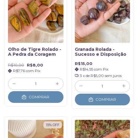
Olho de Tigre Rolado -
Granada Rolada -
A Pedra da Coragem
Sucesso e Disposição
R$15,00
R$10,00
R$8,00
R$14,55
com
Pix
R$7,76
com
Pix
3
x de
R$5,00
sem juros
COMPRAR
COMPRAR
15
%
OFF