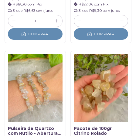
R$19,30
com
Pix
R$27,06
com
Pix
3
x de
R$6,63
sem juros
3
x de
R$9,30
sem juros
COMPRAR
COMPRAR
Pulseira de Quartzo
Pacote de 100gr
com Rutilo - Abertura
Citrino Rolado