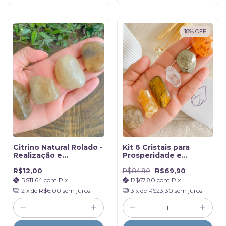
18
%
OFF
Citrino Natural Rolado -
Kit 6 Cristais para
Realização e
Prosperidade e
Prosperidade
Abundância - Na
R$12,00
R$84,90
R$69,90
Caixinha
R$11,64
com
Pix
R$67,80
com
Pix
2
x de
R$6,00
sem juros
3
x de
R$23,30
sem juros