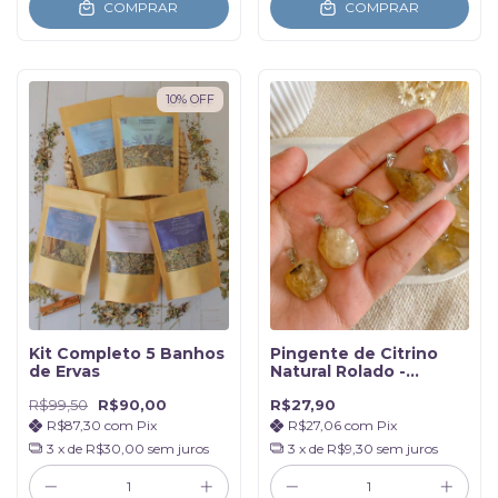
COMPRAR
COMPRAR
10
%
OFF
Kit Completo 5 Banhos
Pingente de Citrino
de Ervas
Natural Rolado -
Realização e
R$99,50
R$90,00
R$27,90
Prosperidade
R$87,30
com
Pix
R$27,06
com
Pix
3
x de
R$30,00
sem juros
3
x de
R$9,30
sem juros