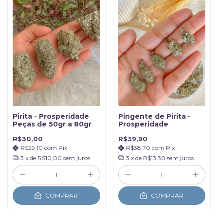
Pirita - Prosperidade
Pingente de Pirita -
Peças de 50gr a 80gr
Prosperidade
R$30,00
R$39,90
R$29,10
com
Pix
R$38,70
com
Pix
3
x de
R$10,00
sem juros
3
x de
R$13,30
sem juros
COMPRAR
COMPRAR