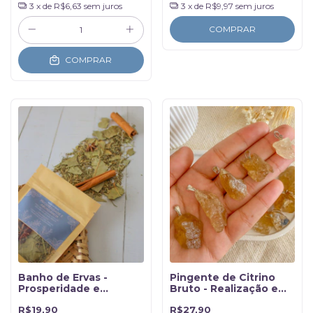
3
x de
R$6,63
sem juros
3
x de
R$9,97
sem juros
COMPRAR
COMPRAR
Banho de Ervas -
Pingente de Citrino
Prosperidade e
Bruto - Realização e
Abundância
Prosperidade
R$19,90
R$27,90