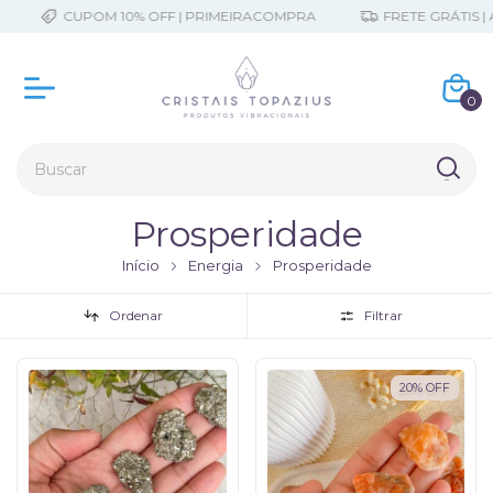
CUPOM 10% OFF | PRIMEIRACOMPRA
FRETE GRÁTIS | A PARTI
0
Prosperidade
Início
Energia
Prosperidade
Ordenar
Filtrar
20
%
OFF