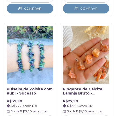
COMPRAR
COMPRAR
Pulseira de Zoisita com
Pingente de Calcita
Rubi - Sucesso
Laranja Bruto -
Criatividade e Alegria
R$39,90
R$27,90
R$38,70
com
Pix
R$27,06
com
Pix
3
x de
R$13,30
sem juros
3
x de
R$9,30
sem juros