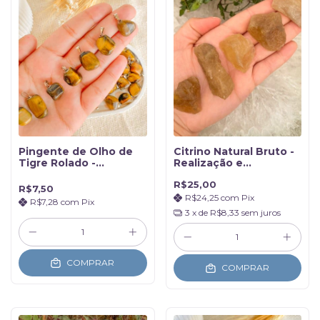
Pingente de Olho de
Citrino Natural Bruto -
Tigre Rolado -
Realização e
Coragem
Prosperidade
R$25,00
R$7,50
R$24,25
com
Pix
R$7,28
com
Pix
3
x de
R$8,33
sem juros
COMPRAR
COMPRAR