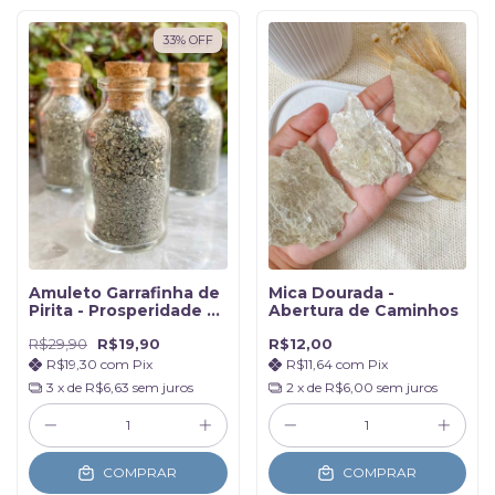
33
%
OFF
Amuleto Garrafinha de
Mica Dourada -
Pirita - Prosperidade e
Abertura de Caminhos
Abundância
R$29,90
R$19,90
R$12,00
R$19,30
com
Pix
R$11,64
com
Pix
3
x de
R$6,63
sem juros
2
x de
R$6,00
sem juros
COMPRAR
COMPRAR