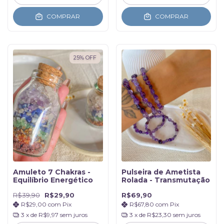
COMPRAR
COMPRAR
25
%
OFF
Amuleto 7 Chakras -
Pulseira de Ametista
Equilíbrio Energético
Rolada - Transmutação
R$39,90
R$29,90
R$69,90
R$29,00
com
Pix
R$67,80
com
Pix
3
x de
R$9,97
sem juros
3
x de
R$23,30
sem juros