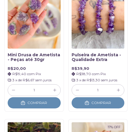
Mini Drusa de Ametista
Pulseira de Ametista -
- Peças até 30gr
Qualidade Extra
R$20,00
R$39,90
R$19,40
com
Pix
R$38,70
com
Pix
3
x de
R$6,67
sem juros
3
x de
R$13,30
sem juros
COMPRAR
COMPRAR
17
%
OFF