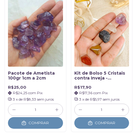
Pacote de Ametista
Kit de Bolso 5 Cristais
100gr 1cm a 2cm
contra Inveja -
Proteção direcionada
R$25,00
R$17,90
R$24,25
com
Pix
R$17,36
com
Pix
3
x de
R$8,33
sem juros
3
x de
R$5,97
sem juros
COMPRAR
COMPRAR