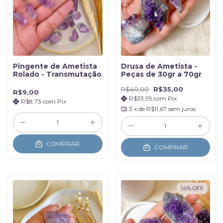
Pingente de Ametista
Drusa de Ametista -
Rolado - Transmutação
Peças de 30gr a 70gr
R$40,00
R$35,00
R$9,00
R$33,95
com
Pix
R$8,73
com
Pix
3
x de
R$11,67
sem juros
COMPRAR
COMPRAR
14
%
OFF