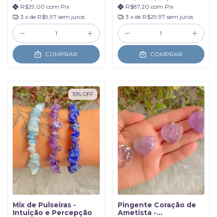
R$29,00
com
Pix
R$87,20
com
Pix
3
x de
R$9,97
sem juros
3
x de
R$29,97
sem juros
COMPRAR
COMPRAR
10
%
OFF
Mix de Pulseiras -
Pingente Coração de
Intuição e Percepção
Ametista -