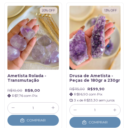
20
%
OFF
13
%
OFF
Ametista Rolada -
Drusa de Ametista -
Transmutação
Peças de 180gr a 230gr
R$115,00
R$99,90
R$10,00
R$8,00
R$96,90
com
Pix
R$7,76
com
Pix
3
x de
R$33,30
sem juros
COMPRAR
COMPRAR