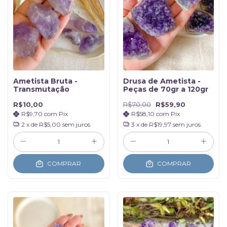
Ametista Bruta -
Drusa de Ametista -
Transmutação
Peças de 70gr a 120gr
R$10,00
R$70,00
R$59,90
R$9,70
com
Pix
R$58,10
com
Pix
2
x de
R$5,00
sem juros
3
x de
R$19,97
sem juros
COMPRAR
COMPRAR