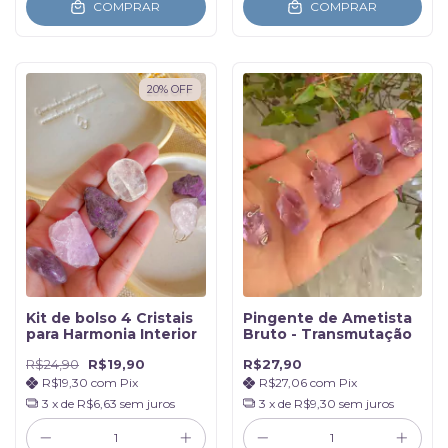
COMPRAR
COMPRAR
20
%
OFF
Kit de bolso 4 Cristais
Pingente de Ametista
para Harmonia Interior
Bruto - Transmutação
R$24,90
R$19,90
R$27,90
R$19,30
com
Pix
R$27,06
com
Pix
3
x de
R$6,63
sem juros
3
x de
R$9,30
sem juros