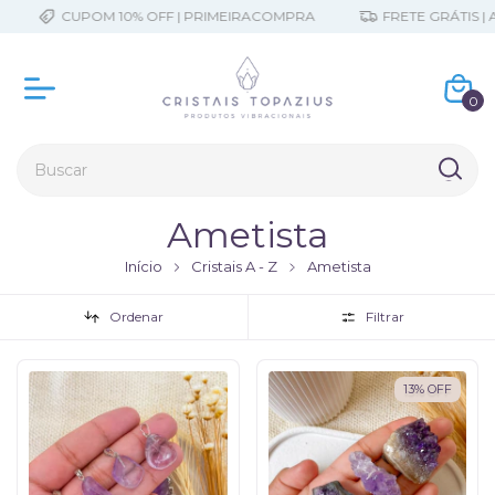
CUPOM 10% OFF | PRIMEIRACOMPRA
FRETE GRÁTIS | A PARTI
0
Ametista
Início
Cristais A - Z
Ametista
Ordenar
Filtrar
13
%
OFF