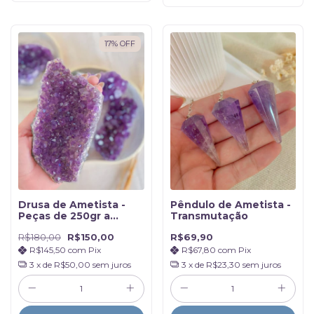
17
%
OFF
Drusa de Ametista -
Pêndulo de Ametista -
Peças de 250gr a
Transmutação
360gr
R$180,00
R$150,00
R$69,90
R$145,50
com
Pix
R$67,80
com
Pix
3
x de
R$50,00
sem juros
3
x de
R$23,30
sem juros