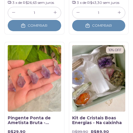
3
x de
R$26,63
sem juros
3
x de
R$43,30
sem juros
COMPRAR
COMPRAR
10
%
OFF
Pingente Ponta de
Kit de Cristais Boas
Ametista Bruta -
Energias - Na caixinha
Transmutação
R$29,90
R$99,90
R$89,90