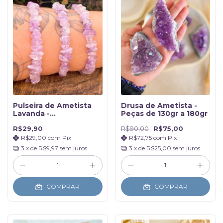
Pulseira de Ametista
Drusa de Ametista -
Lavanda -
Peças de 130gr a 180gr
Transmutação
R$29,90
R$90,00
R$75,00
R$29,00
com
Pix
R$72,75
com
Pix
3
x de
R$9,97
sem juros
3
x de
R$25,00
sem juros
COMPRAR
COMPRAR