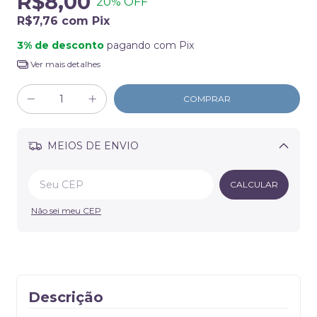
R$8,00
20
% OFF
R$7,76
com
Pix
3% de desconto
pagando com Pix
Ver mais detalhes
MEIOS DE ENVIO
Alterar CEP
CALCULAR
Não sei meu CEP
Descrição