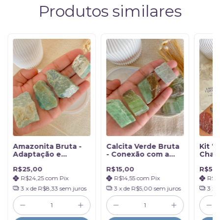
Produtos similares
Amazonita Bruta -
Calcita Verde Bruta
Kit 7 
Adaptação e
- Conexão com a
Chak
Criatividade
Natureza
Brut
R$25,00
R$15,00
R$51,
R$24,25
com
Pix
R$14,55
com
Pix
R$5
3
x de
R$8,33
sem juros
3
x de
R$5,00
sem juros
3
x 