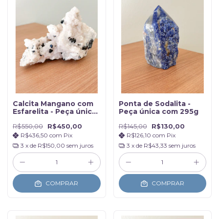
Calcita Mangano com
Ponta de Sodalita -
Esfarelita - Peça única
Peça única com 295g
com 336g
R$550,00
R$450,00
R$145,00
R$130,00
R$436,50
com
Pix
R$126,10
com
Pix
3
x de
R$150,00
sem juros
3
x de
R$43,33
sem juros
COMPRAR
COMPRAR