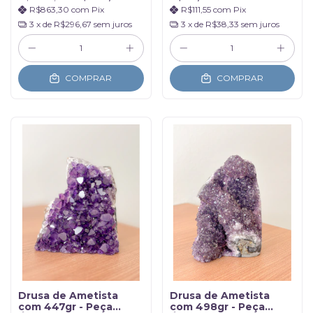
R$863,30
com
Pix
R$111,55
com
Pix
3
x de
R$296,67
sem juros
3
x de
R$38,33
sem juros
COMPRAR
COMPRAR
Drusa de Ametista
Drusa de Ametista
com 447gr - Peça
com 498gr - Peça