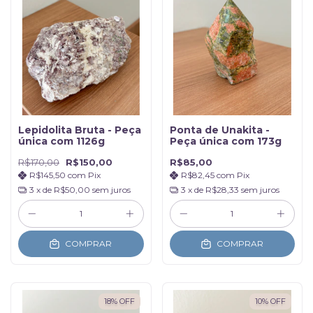
Lepidolita Bruta - Peça
Ponta de Unakita -
única com 1126g
Peça única com 173g
R$170,00
R$150,00
R$85,00
R$145,50
com
Pix
R$82,45
com
Pix
3
x de
R$50,00
sem juros
3
x de
R$28,33
sem juros
COMPRAR
COMPRAR
18
%
OFF
10
%
OFF