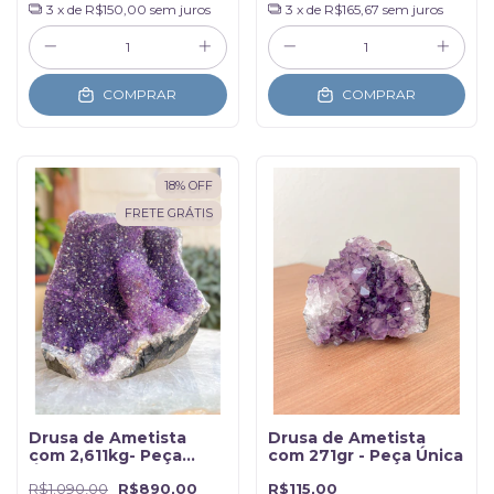
3
x de
R$150,00
sem juros
3
x de
R$165,67
sem juros
COMPRAR
COMPRAR
18
%
OFF
FRETE GRÁTIS
Drusa de Ametista
Drusa de Ametista
com 2,611kg- Peça
com 271gr - Peça Única
Única
R$1.090,00
R$890,00
R$115,00