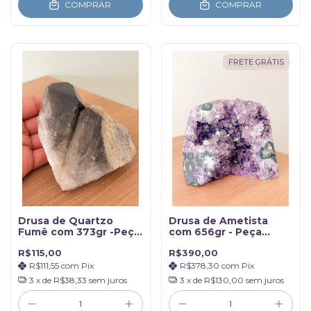
COMPRAR
COMPRAR
FRETE GRÁTIS
Drusa de Quartzo
Drusa de Ametista
Fumê com 373gr -Peça
com 656gr - Peça
Única
Única
R$115,00
R$390,00
R$111,55
com
Pix
R$378,30
com
Pix
3
x de
R$38,33
sem juros
3
x de
R$130,00
sem juros