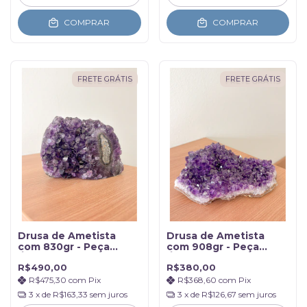
COMPRAR
COMPRAR
FRETE GRÁTIS
FRETE GRÁTIS
Drusa de Ametista
Drusa de Ametista
com 830gr - Peça
com 908gr - Peça
Única
Única
R$490,00
R$380,00
R$475,30
com
Pix
R$368,60
com
Pix
3
x de
R$163,33
sem juros
3
x de
R$126,67
sem juros