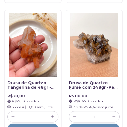
Drusa de Quartzo
Drusa de Quartzo
Tangerina de 48gr -
Fumê com 248gr -Peça
Peça única
Única
R$30,00
R$110,00
R$29,10
com
Pix
R$106,70
com
Pix
3
x de
R$10,00
sem juros
3
x de
R$36,67
sem juros