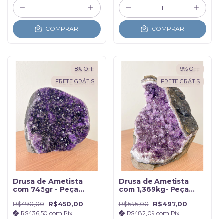
COMPRAR
COMPRAR
8
%
OFF
9
%
OFF
FRETE GRÁTIS
FRETE GRÁTIS
Drusa de Ametista
Drusa de Ametista
com 745gr - Peça
com 1,369kg- Peça
Única
Única
R$490,00
R$450,00
R$545,00
R$497,00
R$436,50
com
Pix
R$482,09
com
Pix