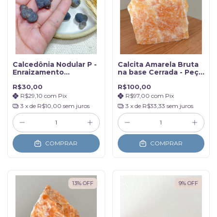
Calcedônia Nodular P -
Calcita Amarela Bruta
Enraizamento
na base Cerrada - Peça
Emocional
única com 613g
R$30,00
R$100,00
R$29,10
com
Pix
R$97,00
com
Pix
3
x de
R$10,00
sem juros
3
x de
R$33,33
sem juros
COMPRAR
COMPRAR
13
%
OFF
9
%
OFF