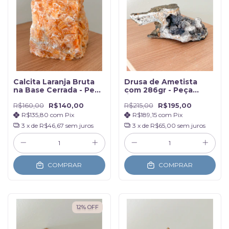
Calcita Laranja Bruta
Drusa de Ametista
na Base Cerrada - Peça
com 286gr - Peça
única com 1056g
Única
R$160,00
R$140,00
R$215,00
R$195,00
R$135,80
com
Pix
R$189,15
com
Pix
3
x de
R$46,67
sem juros
3
x de
R$65,00
sem juros
COMPRAR
COMPRAR
12
%
OFF