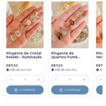
Pingente de Cristal
Pingente de
Ping
Rolado - Iluminação
Quartzo Fumê
Verme
Rolado - Proteção
Vital
Prot
R$7,50
R$7,50
R$7,5
R$7,28
com
Pix
R$7,28
com
Pix
R$7
COMPRAR
COMPRAR