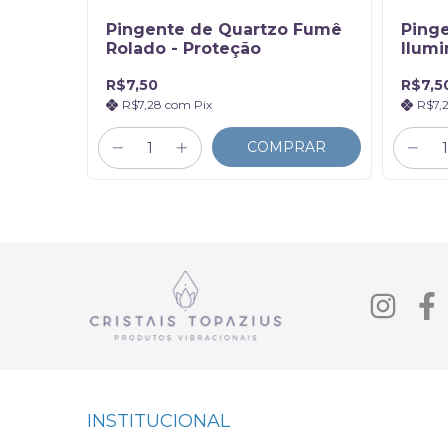
Pingente de Quartzo Fumê
Pinge
Rolado - Proteção
Ilum
R$7,50
R$7,5
R$7,28
com
Pix
R$7,
RAR
COMPRAR
INSTITUCIONAL