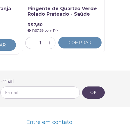
ranja
Pingente de Quartzo Verde
Pingen
Rolado Prateado - Saúde
Bruto 
Natur
R$27,9
R$7,50
R$27,
R$7,28
com
Pix
3
x de
R
COMPRAR
AR
-mail
Entre em contato