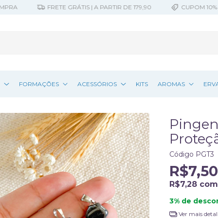
FRETE GRÁTIS | A PARTIR DE 179,90
CUPOM 10% OFF |
Z
FORMAÇÕES
ACESSÓRIOS
KITS
AROMAS
ERV
Pingen
Proteç
Código
PGT3
R$7,50
R$7,28
com
3% de desco
Ver mais detal