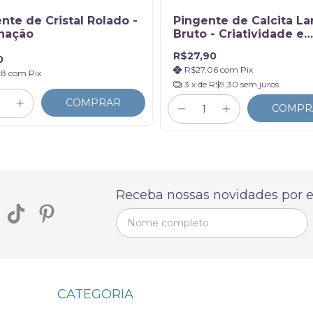
nte de Cristal Rolado -
Pingente de Calcita La
inação
Bruto - Criatividade e
Alegria
R$27,90
0
R$27,06
com
Pix
28
com
Pix
3
x de
R$9,30
sem juros
COMPRAR
COMPR
Receba nossas novidades por e
CATEGORIA