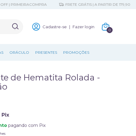
 PRIMEIRACOMPRA
FRETE GRÁTIS | A PARTIR DE 179,90
Cadastre-se
|
Fazer login
0
AS
ORÁCULO
PRESENTES
PROMOÇÕES
te de Hematita Rolada -
ão
Pix
nto
pagando com Pix
hes