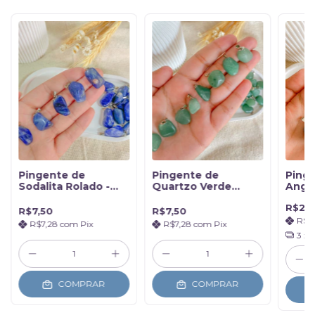
Pingente de
Pingente de
Ping
Sodalita Rolado -
Quartzo Verde
Angel
Sabedoria
Rolado Prateado -
Cone
R$26
Saúde
Guar
R$7,50
R$7,50
R$2
R$7,28
com
Pix
R$7,28
com
Pix
3
x 
COMPRAR
COMPRAR