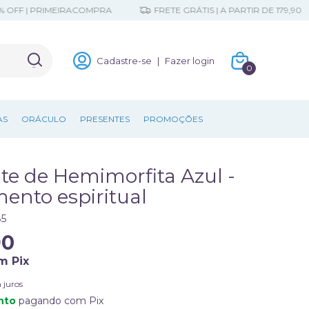
| PRIMEIRACOMPRA
FRETE GRÁTIS | A PARTIR DE 179,90
Cadastre-se
|
Fazer login
0
AS
ORÁCULO
PRESENTES
PROMOÇÕES
te de Hemimorfita Azul -
ento espiritual
5
90
m
Pix
 juros
nto
pagando com Pix