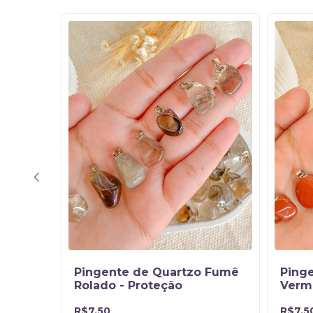
Verde
Pingente de Quartzo Fumê
Ping
a
Rolado - Proteção
Verm
Vital
R$7,50
R$7,5