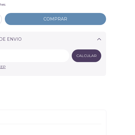
hes
DE ENVIO
Alterar CEP
CALCULAR
CEP