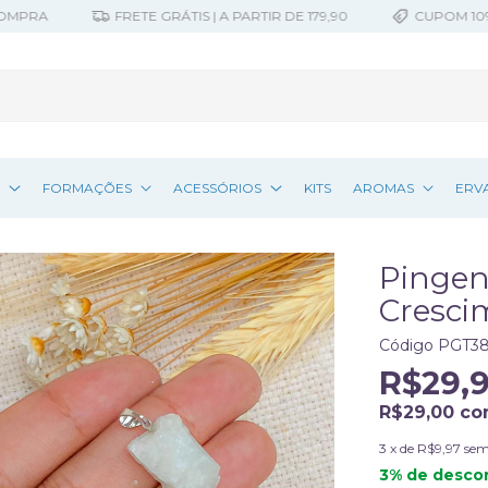
A
FRETE GRÁTIS | A PARTIR DE 179,90
CUPOM 10% OFF 
Z
FORMAÇÕES
ACESSÓRIOS
KITS
AROMAS
ERV
Pingen
Crescim
Código
PGT38
R$29,
R$29,00
co
3
x de
R$9,97
sem
3% de desco