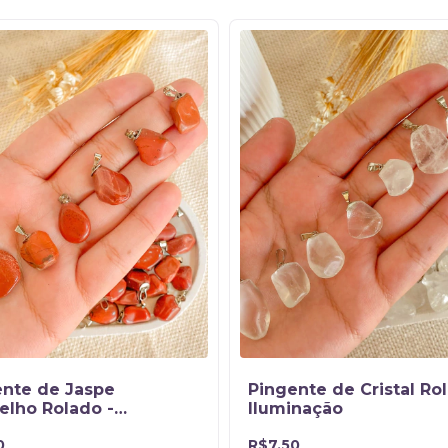
ente de Jaspe
Pingente de Cristal Ro
elho Rolado -
Iluminação
idade e Proteção
0
R$7,50