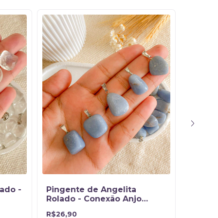
lado -
Pingente de Angelita
Pingen
Rolado - Conexão Anjo
Rolado
Guardião
R$26,90
R$7,50