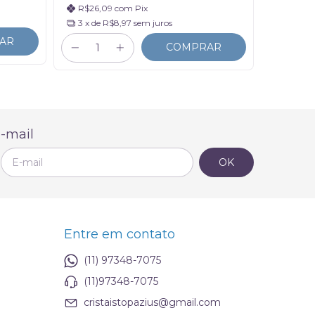
R$26,09
com
Pix
R$7,2
3
x de
R$8,97
sem juros
AR
COMPRAR
-mail
Entre em contato
(11) 97348-7075
(11)97348-7075
cristaistopazius@gmail.com