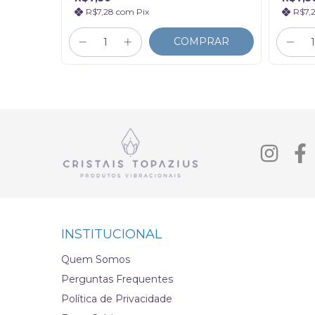
R$7,28
com
Pix
R$7,
COMPRAR
RAR
INSTITUCIONAL
Quem Somos
Perguntas Frequentes
Política de Privacidade