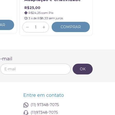
R$25,00
R$25,00
R$24,25
com
Pix
R$19,
3
x de
R$8,33
sem juros
3
x de
R
AR
COMPRAR
-mail
Entre em contato
(11) 97348-7075
(11)97348-7075