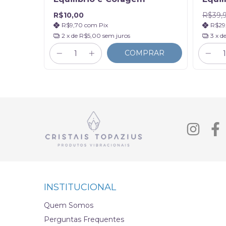
Caixi
R$10,00
R$39,
R$9,70
com
Pix
R$29
2
x de
R$5,00
sem juros
3
x d
RAR
COMPRAR
INSTITUCIONAL
Quem Somos
Perguntas Frequentes