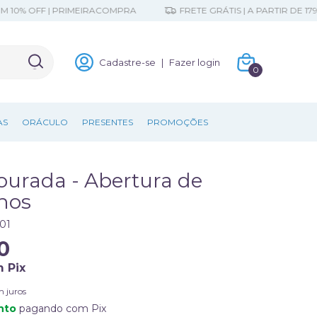
 OFF | PRIMEIRACOMPRA
FRETE GRÁTIS | A PARTIR DE 179,90
Cadastre-se
|
Fazer login
0
AS
ORÁCULO
PRESENTES
PROMOÇÕES
ourada - Abertura de
hos
01
0
m
Pix
m juros
nto
pagando com Pix