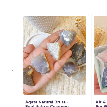
15
%
OFF
 - A
Ágata Natural Bruta -
Kit 4
solar
Equilíbrio e Coragem
Equil