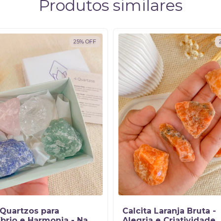
Produtos similares
25
%
OFF
 Quartzos para
Calcita Laranja Bruta -
íbrio e Harmonia - Na
Alegria e Criatividade