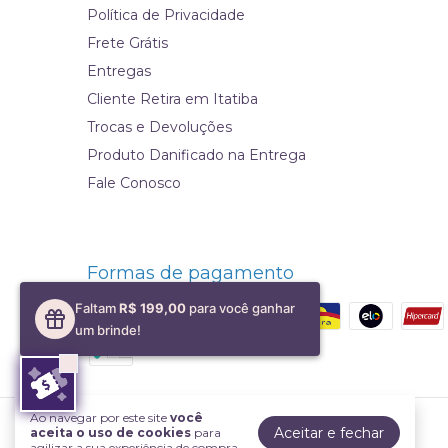
Política de Privacidade
Frete Grátis
Entregas
Cliente Retira em Itatiba
Trocas e Devoluções
Produto Danificado na Entrega
Fale Conosco
Formas de pagamento
Faltam
R$ 199,00
para você ganhar
um brinde!
Ao navegar por este site
você
Cristais Topázius
Aceitar e fechar
aceita o uso de cookies
para
agilizar a sua experiência de compra.