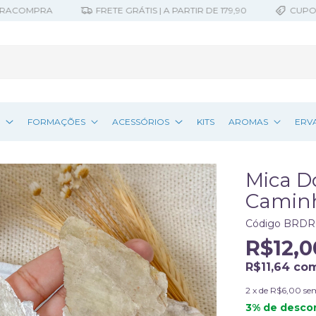
COMPRA
FRETE GRÁTIS | A PARTIR DE 179,90
CUPOM 10%
Z
FORMAÇÕES
ACESSÓRIOS
KITS
AROMAS
ERV
Mica D
Camin
Código
BRDR
R$12,0
R$11,64
co
2
x de
R$6,00
se
3% de desco