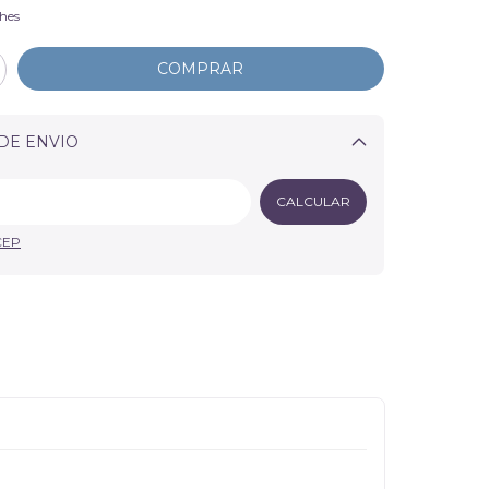
hes
DE ENVIO
Alterar CEP
CALCULAR
CEP