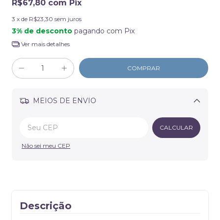
R$67,80
com
Pix
3
x de
R$23,30
sem juros
3% de desconto
pagando com Pix
Ver mais detalhes
MEIOS DE ENVIO
Alterar CEP
CALCULAR
Não sei meu CEP
Descrição