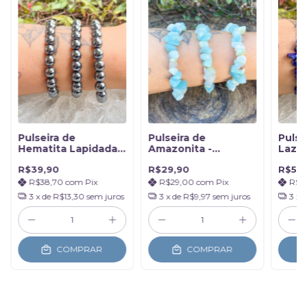
Pulseira de
Pulseira de
Pulse
Hematita Lapidada
Amazonita -
Lazuli
8mm
Adaptação e
Comu
R$39,90
R$29,90
R$59
Criatividade
Verda
R$38,70
com
Pix
R$29,00
com
Pix
R$5
3
x de
R$13,30
sem juros
3
x de
R$9,97
sem juros
3
x 
COMPRAR
COMPRAR