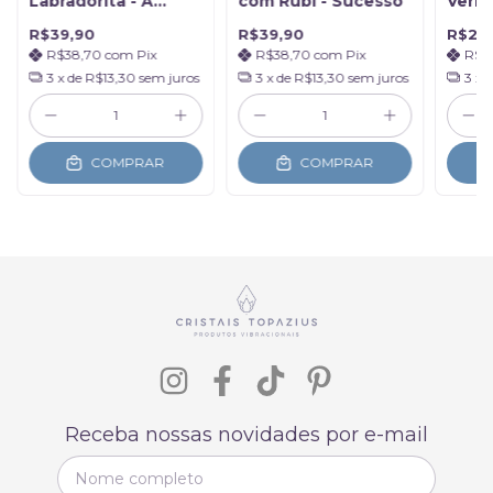
Labradorita - A
com Rubi - Sucesso
Verme
Pedra da Magia
Vital
R$39,90
R$39,90
R$29
R$38,70
com
Pix
R$38,70
com
Pix
R$2
3
x de
R$13,30
sem juros
3
x de
R$13,30
sem juros
3
x 
COMPRAR
COMPRAR
Receba nossas novidades por e-mail