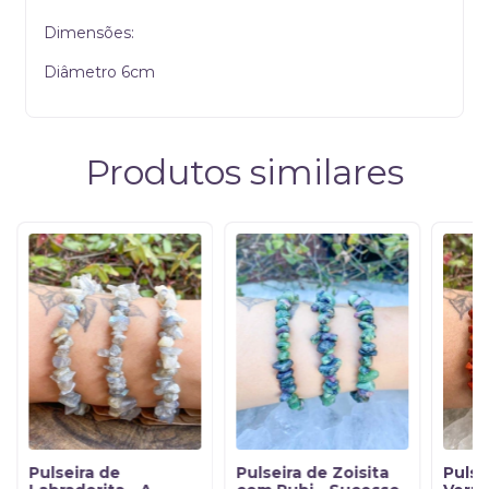
Dimensões:
Diâmetro 6cm
Produtos similares
Pulseira de
Pulseira de Zoisita
Pulse