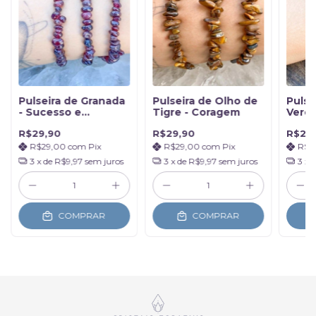
Pulseira de Granada
Pulseira de Olho de
Pulse
- Sucesso e
Tigre - Coragem
Verde
Disposição
Cura
R$29,90
R$29,90
R$25
R$29,00
com
Pix
R$29,00
com
Pix
R$2
3
x de
R$9,97
sem juros
3
x de
R$9,97
sem juros
3
x 
COMPRAR
COMPRAR