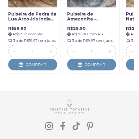
Pulseira de Pedra da
Pulseira de
Pulse
Lua Arco-Iris Indiana
Amazonita -
Natur
- Cascalho
Adaptação e
R$59,90
R$29,90
R$29
Criatividade
R$58,10
com
Pix
R$29,00
com
Pix
R$2
3
x de
R$19,97
sem juros
3
x de
R$9,97
sem juros
3
x 
COMPRAR
COMPRAR