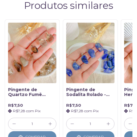
Produtos similares
Pingente de
Pingente de
Ping
Quartzo Fumê
Sodalita Rolado -
Hemat
Rolado - Proteção
Sabedoria
Prot
R$7,50
R$7,50
R$7,5
R$7,28
com
Pix
R$7,28
com
Pix
R$7
COMPRAR
COMPRAR