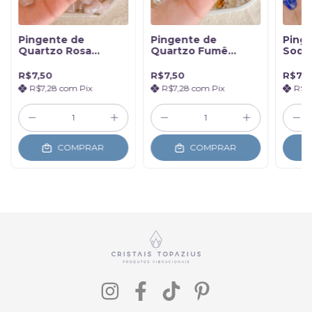
Pingente de
Pingente de
Ping
Quartzo Rosa
Quartzo Fumê
Sodal
Rolado Prateado -
Rolado - Proteção
Sabe
Amor
R$7,50
R$7,50
R$7,5
R$7,28
com
Pix
R$7,28
com
Pix
R$7
COMPRAR
COMPRAR