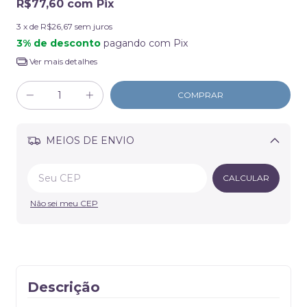
R$77,60
com
Pix
3
x de
R$26,67
sem juros
3% de desconto
pagando com Pix
Ver mais detalhes
MEIOS DE ENVIO
Alterar CEP
CALCULAR
Não sei meu CEP
Descrição