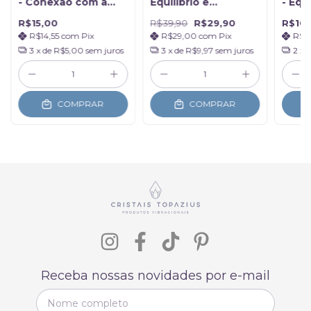
- Conexão com a
Equilíbrio e
- Equi
Natureza
Harmonia - Na
Cora
R$15,00
R$39,90
R$29,90
R$10
Caixinha
R$14,55
com
Pix
R$29,00
com
Pix
R$9
3
x de
R$5,00
sem juros
3
x de
R$9,97
sem juros
2
x 
COMPRAR
COMPRAR
Receba nossas novidades por e-mail