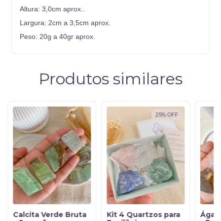
Altura: 3,0cm aprox..
Largura: 2cm a 3,5cm aprox.
Peso: 20g a 40gr aprox.
Produtos similares
25
%
OFF
Calcita Verde Bruta
Kit 4 Quartzos para
Ágata