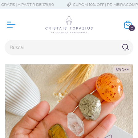
TIS | A PARTIR DE 179,90
CUPOM 10% OFF | PRIMEIRACOMPRA
0
18
%
OFF