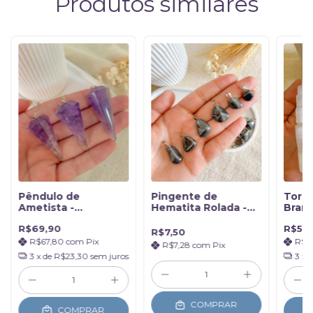
Produtos similares
Pêndulo de
Pingente de
Torre
Ametista -
Hematita Rolada -
Branc
Transmutação
Proteção
Limp
R$69,90
R$59
Purif
R$7,50
R$67,80
com
Pix
R$5
R$7,28
com
Pix
3
x de
R$23,30
sem juros
3
x 
COMPRAR
COMPRAR