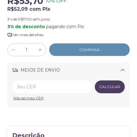
R$53,70
10
% OFF
R$52,09
com
Pix
3
x de
R$17,90
sem juros
3% de desconto
pagando com Pix
Ver mais detalhes
MEIOS DE ENVIO
Alterar CEP
CALCULAR
Não sei meu CEP
Descrição