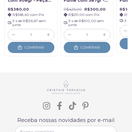
com 908gr - Peça
Fumê com 387gr -
Fumê 
Única
Peça Única
a 150
R$380,00
R$425,00
R$300,00
R$16
R$368,60
com
Pix
R$291,00
com
Pix
R$1
3
x de
R$126,67
sem
3
x de
R$100,00
sem
3
x 
juros
juros
COMPRAR
COMPRAR
Receba nossas novidades por e-mail