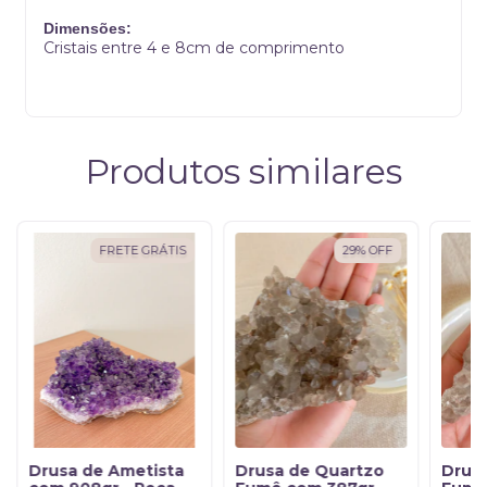
Dimensões:
Cristais entre 4 e 8cm de comprimento
Produtos similares
FRETE GRÁTIS
29
%
OFF
Drusa de Ametista
Drusa de Quartzo
Drus