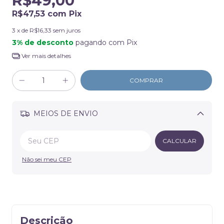
R$49,00
R$47,53
com
Pix
3
x de
R$16,33
sem juros
3% de desconto
pagando com Pix
Ver mais detalhes
MEIOS DE ENVIO
Alterar CEP
CALCULAR
Não sei meu CEP
Descrição