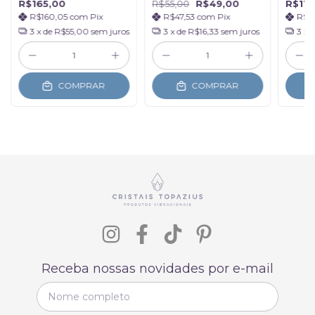
R$165,00
R$55,00
R$49,00
R$110
R$160,05
com
Pix
R$47,53
com
Pix
R$1
3
x de
R$55,00
sem juros
3
x de
R$16,33
sem juros
3
x 
COMPRAR
COMPRAR
Receba nossas novidades por e-mail