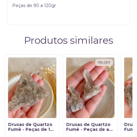
Peças de 90 a 120gr
Produtos similares
11
%
OFF
Drusas de Quartzo
Drusas de Quartzo
Drus
Fumê - Peças de 101
Fumê - Peças de até
Fumê 
a 150gr
50gr
a 100