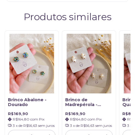
Produtos similares
Brinco Abalone -
Brinco de
Brinc
Dourado
Madrepérola -
Quart
Maternidade
Amor
R$169,90
R$169,90
R$89
R$164,80
com
Pix
R$164,80
com
Pix
R$8
3
x de
R$56,63
sem juros
3
x de
R$56,63
sem juros
3
x 