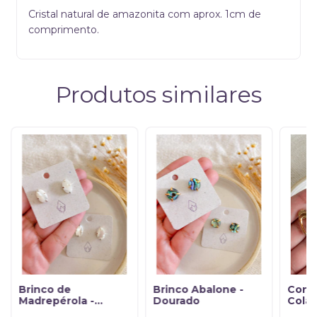
Cristal natural de amazonita com aprox. 1cm de
comprimento.
Produtos similares
Brinco de
Brinco Abalone -
Conju
Madrepérola -
Dourado
Colar
Maternidade
Dour