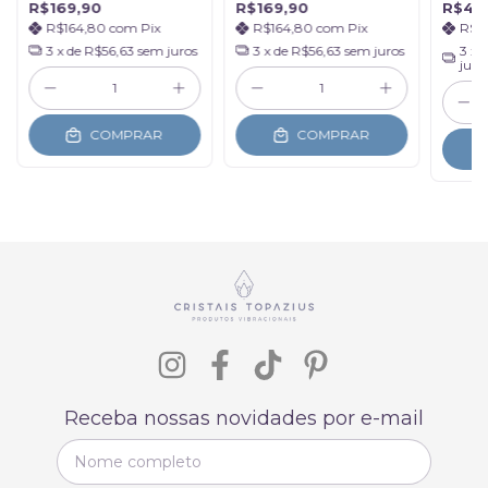
R$169,90
R$169,90
R$49
R$164,80
com
Pix
R$164,80
com
Pix
R$4
3
x de
R$56,63
sem juros
3
x de
R$56,63
sem juros
3
x 
juro
COMPRAR
COMPRAR
Receba nossas novidades por e-mail