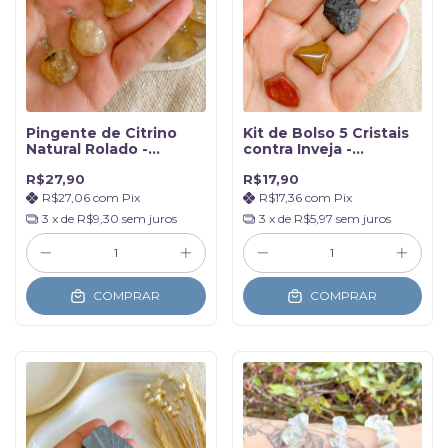
Pingente de Citrino
Kit de Bolso 5 Cristais
Natural Rolado -
contra Inveja -
Realização e
Proteção direcionada
R$27,90
R$17,90
Prosperidade
R$27,06
com
Pix
R$17,36
com
Pix
3
x de
R$9,30
sem juros
3
x de
R$5,97
sem juros
COMPRAR
COMPRAR