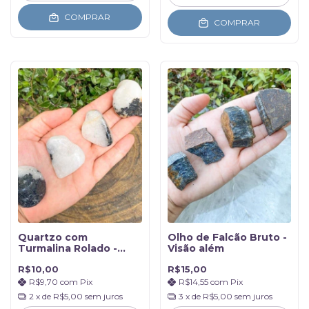
COMPRAR
COMPRAR
Quartzo com
Olho de Falcão Bruto -
Turmalina Rolado -
Visão além
Turmalinado
R$10,00
R$15,00
R$9,70
com
Pix
R$14,55
com
Pix
2
x de
R$5,00
sem juros
3
x de
R$5,00
sem juros