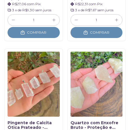
R$27,06
com
Pix
R$22,31
com
Pix
3
x de
R$9,30
sem juros
3
x de
R$7,67
sem juros
COMPRAR
COMPRAR
Pingente de Calcita
Quartzo com Enxofre
Ótica Prateado -
Bruto - Proteção e