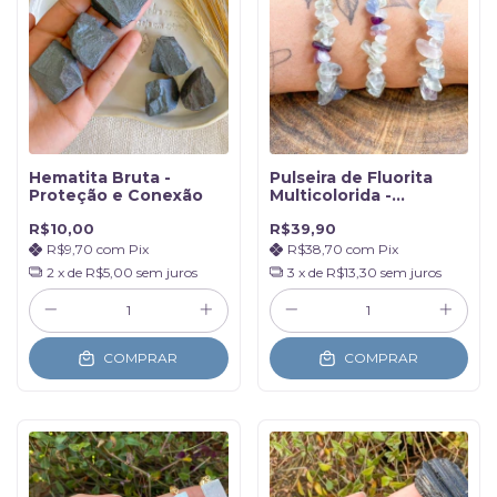
Hematita Bruta -
Pulseira de Fluorita
Proteção e Conexão
Multicolorida -
Reparação do Campo
R$10,00
R$39,90
Áurico
R$9,70
com
Pix
R$38,70
com
Pix
2
x de
R$5,00
sem juros
3
x de
R$13,30
sem juros
COMPRAR
COMPRAR