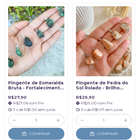
Pingente de Esmeralda
Pingente de Pedra do
Bruta - Fortalecimento
Sol Rolado - Brilho
e Cura
Pessoal
R$27,90
R$29,90
R$27,06
com
Pix
R$29,00
com
Pix
3
x de
R$9,30
sem juros
3
x de
R$9,97
sem juros
COMPRAR
COMPRAR