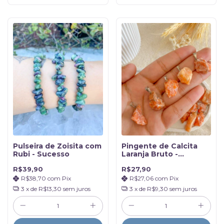
Pulseira de Zoisita com
Pingente de Calcita
Rubi - Sucesso
Laranja Bruto -
Criatividade e Alegria
R$39,90
R$27,90
R$38,70
com
Pix
R$27,06
com
Pix
3
x de
R$13,30
sem juros
3
x de
R$9,30
sem juros