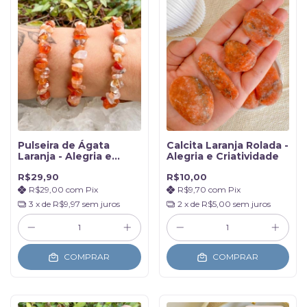
Pulseira de Ágata
Calcita Laranja Rolada -
Laranja - Alegria e
Alegria e Criatividade
Coragem
R$29,90
R$10,00
R$29,00
com
Pix
R$9,70
com
Pix
3
x de
R$9,97
sem juros
2
x de
R$5,00
sem juros
COMPRAR
COMPRAR