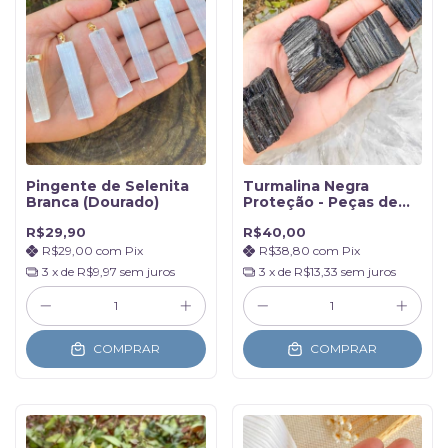
Pingente de Selenita
Turmalina Negra
Branca (Dourado)
Proteção - Peças de
55gr a 80gr
R$29,90
R$40,00
R$29,00
com
Pix
R$38,80
com
Pix
3
x de
R$9,97
sem juros
3
x de
R$13,33
sem juros
COMPRAR
COMPRAR