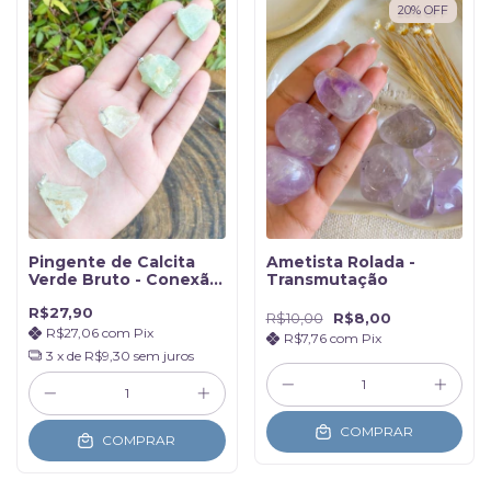
20
%
OFF
Pingente de Calcita
Ametista Rolada -
Verde Bruto - Conexão
Transmutação
com a Natureza
R$27,90
R$10,00
R$8,00
R$27,06
com
Pix
R$7,76
com
Pix
3
x de
R$9,30
sem juros
COMPRAR
COMPRAR