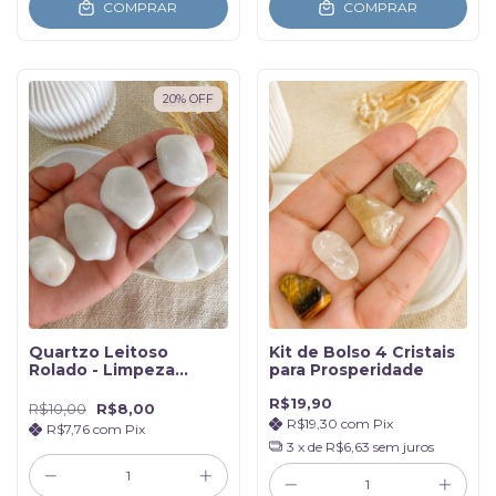
COMPRAR
COMPRAR
20
%
OFF
Quartzo Leitoso
Kit de Bolso 4 Cristais
Rolado - Limpeza
para Prosperidade
Energética
R$19,90
R$10,00
R$8,00
R$19,30
com
Pix
R$7,76
com
Pix
3
x de
R$6,63
sem juros