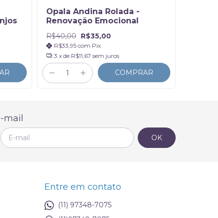
Opala Andina Rolada -
njos
Renovação Emocional
R$40,00
R$35,00
R$33,95
com
Pix
3
x de
R$11,67
sem juros
AR
COMPRAR
-mail
Entre em contato
(11) 97348-7075