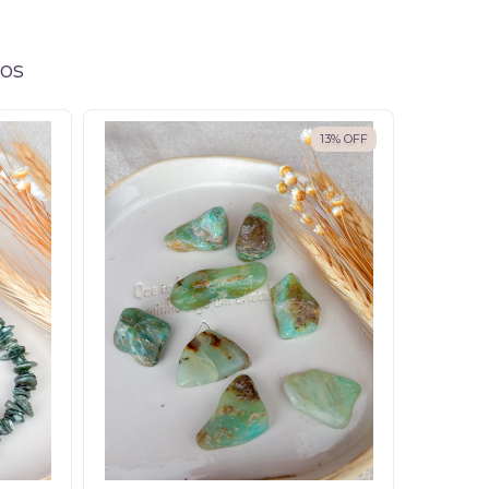
tos
13
%
OFF