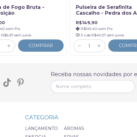
 de Fogo Bruta -
Pulseira de Serafinita
sição
Cascalho - Pedra dos A
00
R$149,90
,40
com
Pix
R$145,40
com
Pix
e
R$6,67
sem juros
3
x de
R$49,97
sem juros
COMPRAR
COMPR
Receba nossas novidades por e
CATEGORIA
LANÇAMENTO
AROMAS