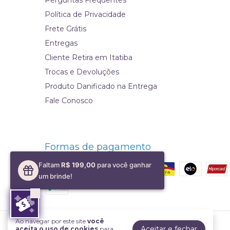
Perguntas Frequentes
Política de Privacidade
Frete Grátis
Entregas
Cliente Retira em Itatiba
Trocas e Devoluções
Produto Danificado na Entrega
Fale Conosco
Formas de pagamento
Faltam
R$ 199,00
para você ganhar
um brinde!
Ao navegar por este site
você
Cristais Topázius
Aceitar e fechar
aceita o uso de cookies
para