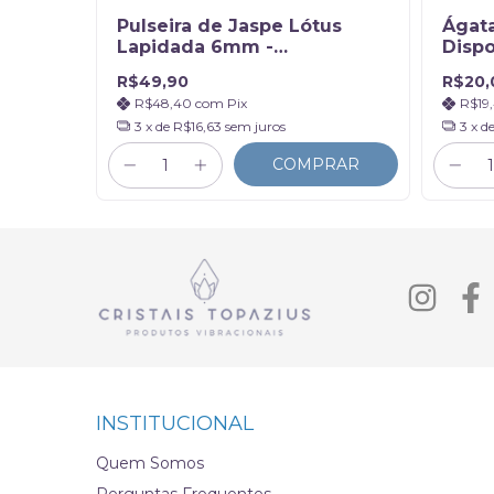
Pulseira de Jaspe Lótus
Ágata
Lapidada 6mm -
Dispo
Renascimento
R$49,90
R$20,
R$48,40
com
Pix
R$19
3
x de
R$16,63
sem juros
3
x d
COMPRAR
INSTITUCIONAL
Quem Somos