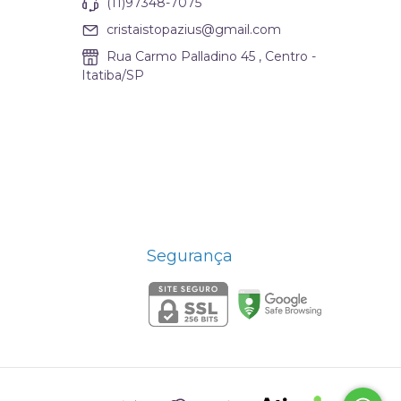
(11)97348-7075
cristaistopazius@gmail.com
Rua Carmo Palladino 45 , Centro -
Itatiba/SP
Segurança