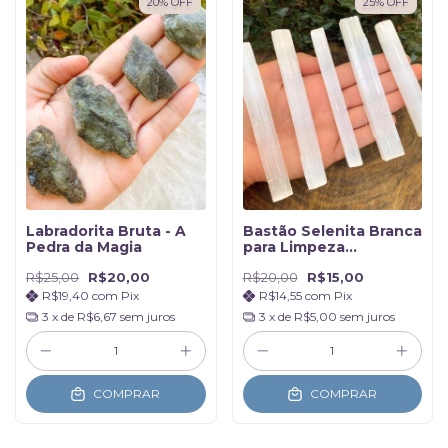
20
%
OFF
25
%
OFF
Labradorita Bruta - A
Bastão Selenita Branca
Pedra da Magia
para Limpeza
energética - Peças de
R$25,00
R$20,00
R$20,00
R$15,00
21gr a 50gr
R$19,40
com
Pix
R$14,55
com
Pix
3
x de
R$6,67
sem juros
3
x de
R$5,00
sem juros
COMPRAR
COMPRAR