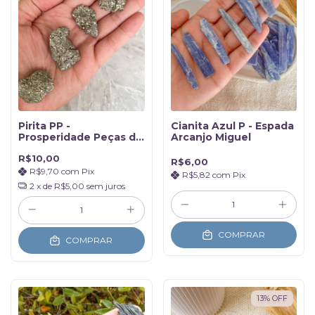
Pirita PP -
Cianita Azul P - Espada
Prosperidade Peças de
Arcanjo Miguel
até 25gr
R$10,00
R$6,00
R$9,70
com
Pix
R$5,82
com
Pix
2
x de
R$5,00
sem juros
COMPRAR
COMPRAR
13
%
OFF