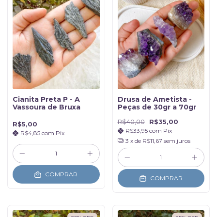
Cianita Preta P - A
Drusa de Ametista -
Vassoura de Bruxa
Peças de 30gr a 70gr
R$40,00
R$35,00
R$5,00
R$33,95
com
Pix
R$4,85
com
Pix
3
x de
R$11,67
sem juros
COMPRAR
COMPRAR