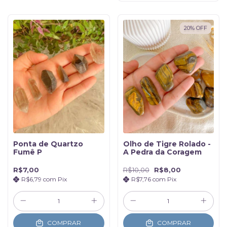
20
%
OFF
Ponta de Quartzo
Olho de Tigre Rolado -
Fumê P
A Pedra da Coragem
R$7,00
R$10,00
R$8,00
R$6,79
com
Pix
R$7,76
com
Pix
COMPRAR
COMPRAR