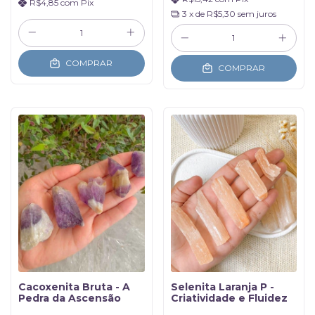
R$4,85
com
Pix
3
x de
R$5,30
sem juros
COMPRAR
COMPRAR
Cacoxenita Bruta - A
Selenita Laranja P -
Pedra da Ascensão
Criatividade e Fluidez