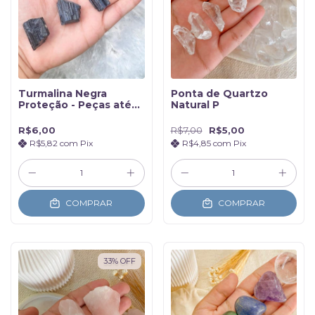
Turmalina Negra
Ponta de Quartzo
Proteção - Peças até
Natural P
15g
R$6,00
R$7,00
R$5,00
R$5,82
com
Pix
R$4,85
com
Pix
COMPRAR
COMPRAR
33
%
OFF