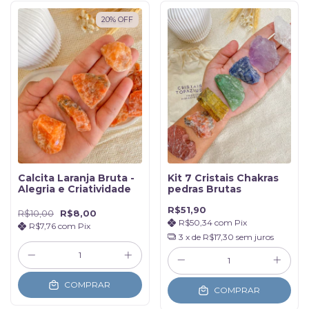
20
%
OFF
Calcita Laranja Bruta -
Kit 7 Cristais Chakras
Alegria e Criatividade
pedras Brutas
R$51,90
R$10,00
R$8,00
R$50,34
com
Pix
R$7,76
com
Pix
3
x de
R$17,30
sem juros
COMPRAR
COMPRAR