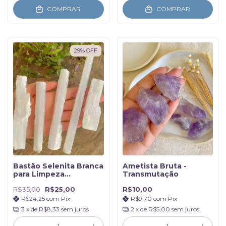
COMPRAR
COMPRAR
29
%
OFF
Bastão Selenita Branca
Ametista Bruta -
para Limpeza
Transmutação
energética - Peças de
R$35,00
R$25,00
R$10,00
51gr a 100gr
R$24,25
com
Pix
R$9,70
com
Pix
3
x de
R$8,33
sem juros
2
x de
R$5,00
sem juros