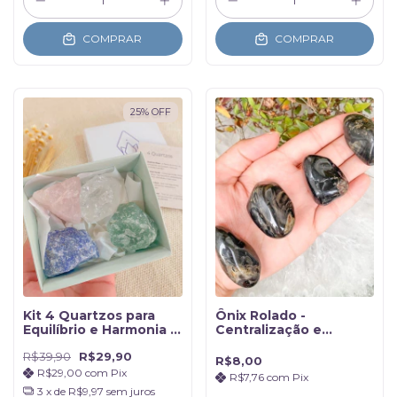
COMPRAR
COMPRAR
25
%
OFF
Kit 4 Quartzos para
Ônix Rolado -
Equilíbrio e Harmonia -
Centralização e
Na Caixinha
Proteção
R$39,90
R$29,90
R$8,00
R$29,00
com
Pix
R$7,76
com
Pix
3
x de
R$9,97
sem juros