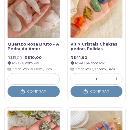
Quartzo Rosa Bruto - A
Kit 7 Cristais Chakras
Pedra do Amor
pedras Polidas
R$15,00
R$10,00
R$41,90
R$9,70
com
Pix
R$40,64
com
Pix
2
x de
R$5,00
sem juros
3
x de
R$13,97
sem juros
COMPRAR
COMPRAR