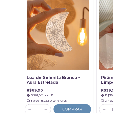
Lua de Selenita Branca -
Pirâm
Aura Estrelada
Limp
R$69,90
R$39,
R$67,80
com
Pix
R$38
3
x de
R$23,30
sem juros
3
x d
COMPRAR