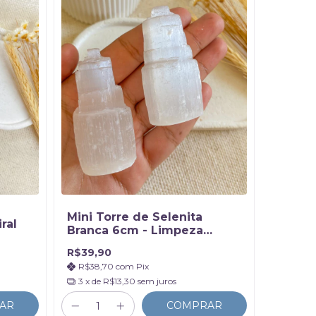
Mini Torre de Selenita
ral
Branca 6cm - Limpeza
Energética
R$39,90
R$38,70
com
Pix
3
x de
R$13,30
sem juros
AR
COMPRAR