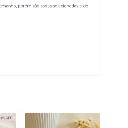
 tamanho, porém são todas selecionadas e de
14
%
OFF