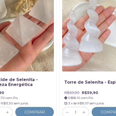
ide de Selenita -
Torre de Selenita - Espi
eza Energética
90
R$69,90
R$59,90
,70
com
Pix
R$58,10
com
Pix
e
R$13,30
sem juros
3
x de
R$19,97
sem juros
COMPRAR
COMPR