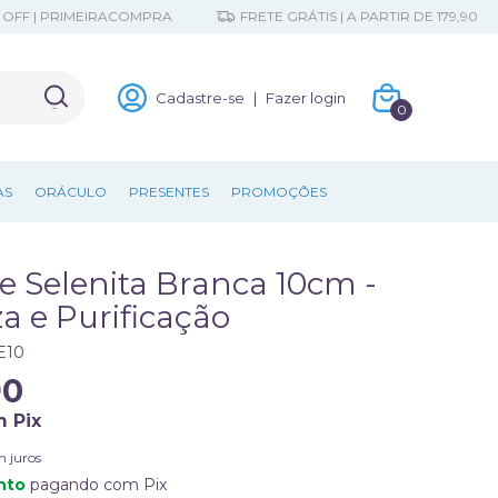
 PRIMEIRACOMPRA
FRETE GRÁTIS | A PARTIR DE 179,90
Cadastre-se
|
Fazer login
0
AS
ORÁCULO
PRESENTES
PROMOÇÕES
e Selenita Branca 10cm -
a e Purificação
E10
90
m
Pix
m juros
nto
pagando com Pix