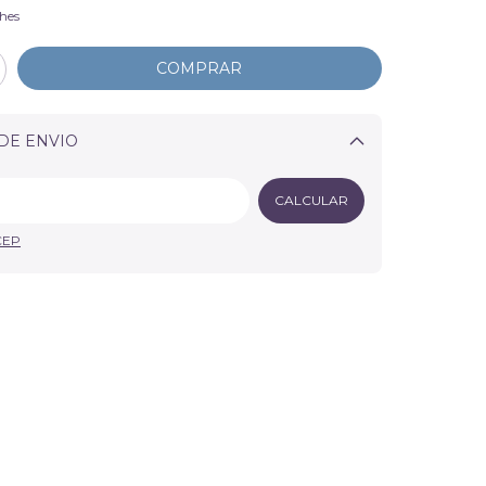
hes
DE ENVIO
Alterar CEP
CALCULAR
CEP