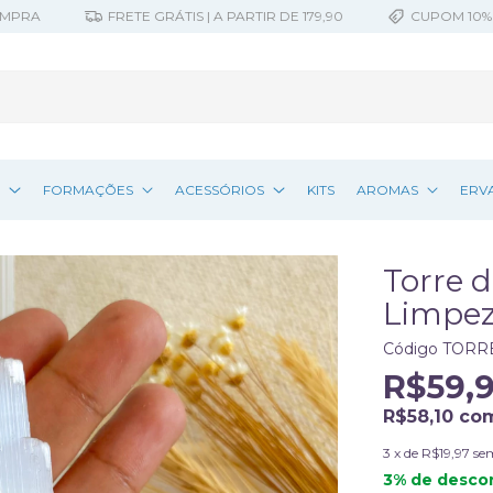
FRETE GRÁTIS | A PARTIR DE 179,90
CUPOM 10% OFF |
Z
FORMAÇÕES
ACESSÓRIOS
KITS
AROMAS
ERV
Torre d
Limpez
Código
TORR
R$59,
R$58,10
co
3
x de
R$19,97
se
3% de desco