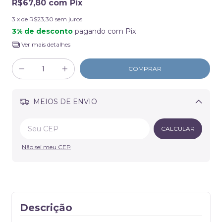
R$67,80
com
Pix
3
x de
R$23,30
sem juros
3% de desconto
pagando com Pix
Ver mais detalhes
MEIOS DE ENVIO
Alterar CEP
CALCULAR
Não sei meu CEP
Descrição