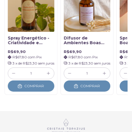
Spray Energético -
Difusor de
Spray
Criatividade e
Ambientes Boas
Boas 
Autoconfiança
Energias - 100ml
Cheir
R$69,90
R$69,90
R$69
Crist
R$67,80
com
Pix
R$67,80
com
Pix
R$6
3
x de
R$23,30
sem juros
3
x de
R$23,30
sem juros
3
x 
COMPRAR
COMPRAR