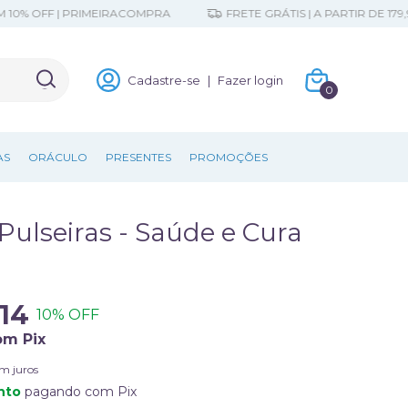
FF | PRIMEIRACOMPRA
FRETE GRÁTIS | A PARTIR DE 179,90
Cadastre-se
|
Fazer login
0
AS
ORÁCULO
PRESENTES
PROMOÇÕES
Pulseiras - Saúde e Cura
14
10
% OFF
om
Pix
m juros
nto
pagando com Pix