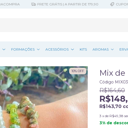
MPRA
FRETE GRÁTIS | A PARTIR DE 179,90
CUPOM 10% O
Z
FORMAÇÕES
ACESSÓRIOS
KITS
AROMAS
ERV
Mix de 
10
%
OFF
Código
MIX03
R$164,60
R$148,
R$143,70
c
3
x de
R$49,38
se
3% de desco