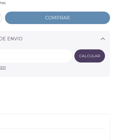
hes
DE ENVIO
Alterar CEP
CALCULAR
CEP