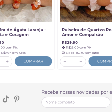
ira de Ágata Laranja -
Pulseira de Quartzo Ro
ria e Coragem
Amor e Compaixão
90
R$29,90
,00
com
Pix
R$29,00
com
Pix
e
R$9,97
sem juros
3
x de
R$9,97
sem juros
COMPRAR
COMPR
Receba nossas novidades por e