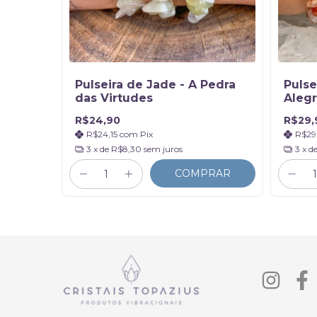
li -
Pulseira de Jade - A Pedra
Pulse
ira
das Virtudes
Aleg
R$24,90
R$29,
R$24,15
com
Pix
R$29
3
x de
R$8,30
sem juros
3
x d
RAR
COMPRAR