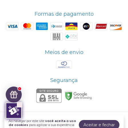
Formas de pagamento
Meios de envio
Segurança
1
Ao navegar por este site
você aceita o uso
Cristais Topázius
Aceitar e fechar
de cookies
para agilizar a sua experiência
©2026. Cristais Topázius - 30.266.891/0001-93. Todos os direitos