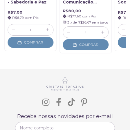
- Sabedoria e Paz
Comunicação
Sodal
Verdadeira
Sabe
R$80,00
R$7,00
R$7,5
R$77,60
com
Pix
R$6,79
com
Pix
R$7
3
x de
R$26,67
sem juros
COMPRAR
COMPRAR
Receba nossas novidades por e-mail