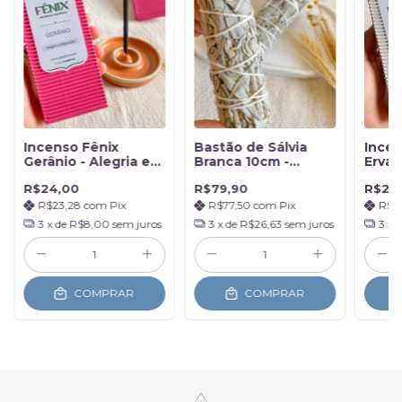
Incenso Fênix
Bastão de Sálvia
Incen
Gerânio - Alegria e
Branca 10cm -
Ervas
Inspiração
Purificação e
Limp
R$24,00
R$79,90
R$24
Sabedoria
R$23,28
com
Pix
R$77,50
com
Pix
R$2
3
x de
R$8,00
sem juros
3
x de
R$26,63
sem juros
3
x 
COMPRAR
COMPRAR