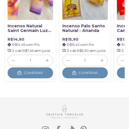
Incenso Natural
Incenso Palo Santo
Ince
Saint Germain Luz
Natural - Ananda
Cami
Violeta - Ananda
Anan
R$14,90
R$15,90
R$12,
R$14,45
com
Pix
R$15,42
com
Pix
R$12
2
x de
R$7,45
sem juros
3
x de
R$5,30
sem juros
2
x 
COMPRAR
COMPRAR