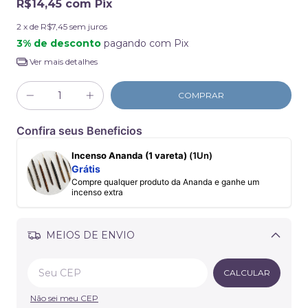
R$14,45
com
Pix
2
x de
R$7,45
sem juros
3% de desconto
pagando com Pix
Ver mais detalhes
Confira seus Beneficios
Incenso Ananda (1 vareta)
(1Un)
Grátis
Compre qualquer produto da Ananda e ganhe um
incenso extra
MEIOS DE ENVIO
Alterar CEP
CALCULAR
Não sei meu CEP