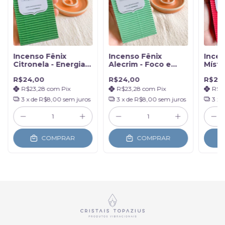
Incenso Fênix
Incenso Fênix
Incen
Citronela - Energia e
Alecrim - Foco e
Místi
Vitalidade
Clareza Mental
Afeti
R$24,00
R$24,00
R$24
R$23,28
com
Pix
R$23,28
com
Pix
R$2
3
x de
R$8,00
sem juros
3
x de
R$8,00
sem juros
3
x 
COMPRAR
COMPRAR