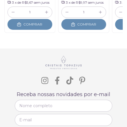
3
x de
R$5,67
sem juros
3
x de
R$9,97
sem juros
3
x 
COMPRAR
COMPRAR
Receba nossas novidades por e-mail