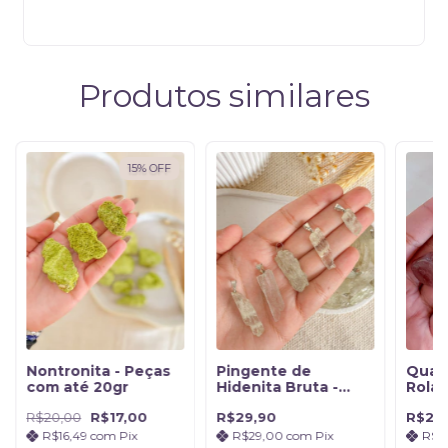
Produtos similares
15
%
OFF
Nontronita - Peças
Pingente de
Quar
com até 20gr
Hidenita Bruta -
Rolad
Bem-estar
R$20,00
R$17,00
R$29,90
R$20
Emocional
R$16,49
com
Pix
R$29,00
com
Pix
R$1