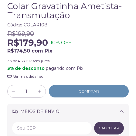
Colar Gravatinha Ametista-
Transmutação
Código
COLAR108
R$199,90
R$179,90
10
% OFF
R$174,50
com
Pix
3
x de
R$59,97
sem juros
3% de desconto
pagando com Pix
Ver mais detalhes
MEIOS DE ENVIO
Alterar CEP
CALCULAR