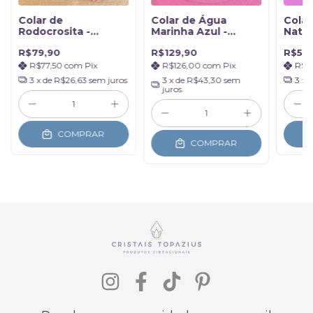
Colar de
Colar de Água
Colar
Rodocrosita -
Marinha Azul -
Natur
Equilíbrio Emocional
Serenidade e
Ilumi
R$79,90
R$129,90
R$59
Intuição
R$77,50
com
Pix
R$126,00
com
Pix
R$5
3
x de
R$26,63
sem juros
3
x de
R$43,30
sem
3
x 
juros
COMPRAR
COMPRAR