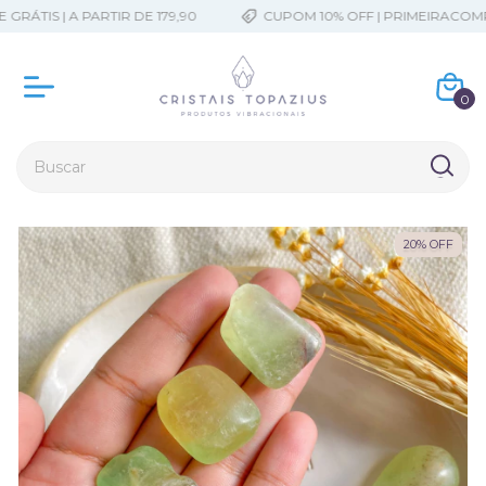
RÁTIS | A PARTIR DE 179,90
CUPOM 10% OFF | PRIMEIRACOMP
0
20
%
OFF