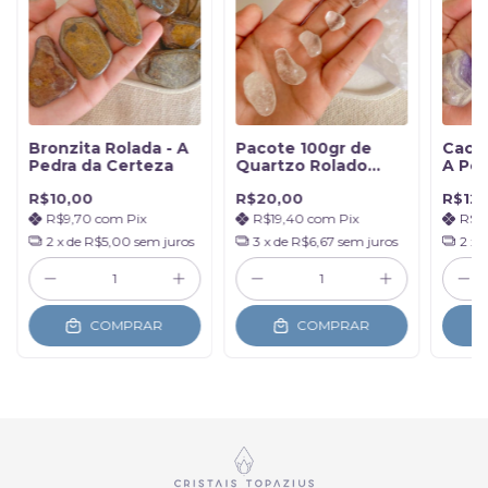
Bronzita Rolada - A
Pacote 100gr de
Cacox
Pedra da Certeza
Quartzo Rolado
A Ped
Natural 1cm a 2,5cm
Asce
R$10,00
R$20,00
R$12,
R$9,70
com
Pix
R$19,40
com
Pix
R$1
2
x de
R$5,00
sem juros
3
x de
R$6,67
sem juros
2
x 
COMPRAR
COMPRAR