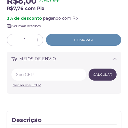
R$8,00
20
% OFF
R$7,76
com
Pix
3% de desconto
pagando com Pix
Ver mais detalhes
MEIOS DE ENVIO
Alterar CEP
CALCULAR
Não sei meu CEP
Descrição