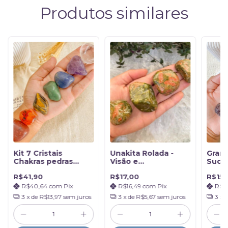
Produtos similares
Kit 7 Cristais
Unakita Rolada -
Grana
Chakras pedras
Visão e
Suce
Polidas
Espiritualidade
Disp
R$41,90
R$17,00
R$15,
R$40,64
com
Pix
R$16,49
com
Pix
R$1
3
x de
R$13,97
sem juros
3
x de
R$5,67
sem juros
3
x 