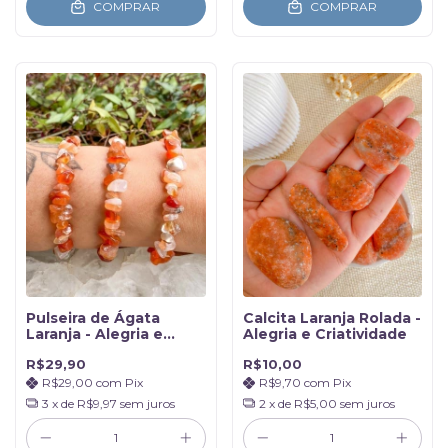
COMPRAR
COMPRAR
Pulseira de Ágata
Calcita Laranja Rolada -
Laranja - Alegria e
Alegria e Criatividade
Coragem
R$29,90
R$10,00
R$29,00
com
Pix
R$9,70
com
Pix
3
x de
R$9,97
sem juros
2
x de
R$5,00
sem juros