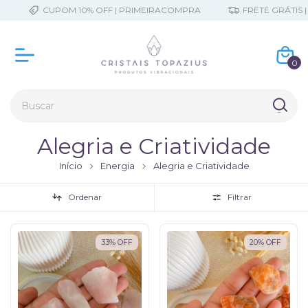
CUPOM 10% OFF | PRIMEIRACOMPRA
FRETE GRÁTIS | A PAR
0
Alegria e Criatividade
Início
Energia
Alegria e Criatividade
Ordenar
Filtrar
33
%
OFF
20
%
OFF