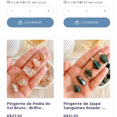
3
x de
R$9,30
sem juros
3
x de
R$8,33
sem juros
COMPRAR
COMPRAR
Pingente de Pedra do
Pingente de Jaspe
Sol Bruto - Brilho
Sanguíneo Rolado -
Pessoal
Regeneração
R$27,90
R$31,90