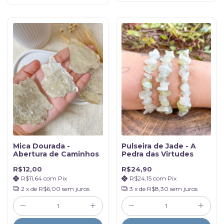
Mica Dourada -
Pulseira de Jade - A
Abertura de Caminhos
Pedra das Virtudes
R$12,00
R$24,90
R$11,64
com
Pix
R$24,15
com
Pix
2
x de
R$6,00
sem juros
3
x de
R$8,30
sem juros