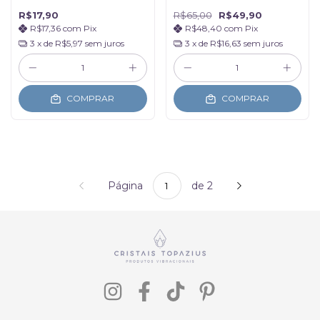
Criatividade e Alegria
Inspiração - Na
R$17,90
R$65,00
R$49,90
Caixinha
R$17,36
com
Pix
R$48,40
com
Pix
3
x de
R$5,97
sem juros
3
x de
R$16,63
sem juros
COMPRAR
COMPRAR
Página
de 2