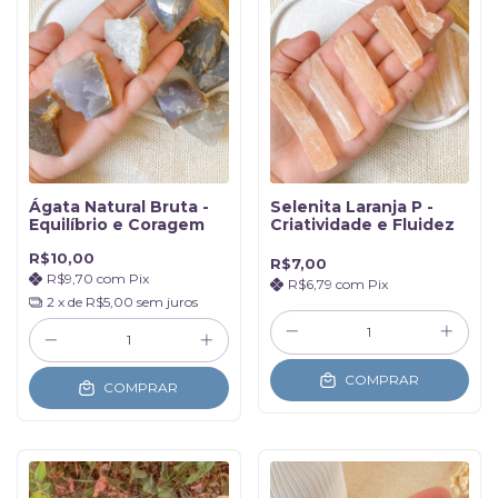
Ágata Natural Bruta -
Selenita Laranja P -
Equilíbrio e Coragem
Criatividade e Fluidez
R$10,00
R$7,00
R$9,70
com
Pix
R$6,79
com
Pix
2
x de
R$5,00
sem juros
COMPRAR
COMPRAR