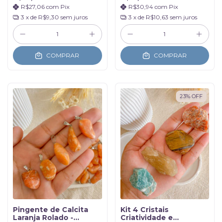
R$27,06
com
Pix
R$30,94
com
Pix
3
x de
R$9,30
sem juros
3
x de
R$10,63
sem juros
COMPRAR
COMPRAR
23
%
OFF
Pingente de Calcita
Kit 4 Cristais
Laranja Rolado -
Criatividade e