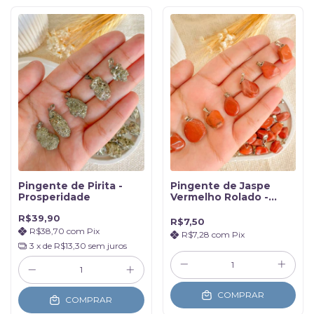
Pingente de Pirita -
Pingente de Jaspe
Prosperidade
Vermelho Rolado -
Vitalidade e Proteção
R$39,90
R$7,50
R$38,70
com
Pix
R$7,28
com
Pix
3
x de
R$13,30
sem juros
COMPRAR
COMPRAR