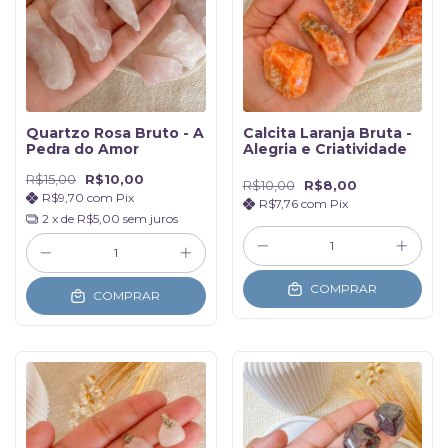
Quartzo Rosa Bruto - A
Calcita Laranja Bruta -
Pedra do Amor
Alegria e Criatividade
R$15,00
R$10,00
R$10,00
R$8,00
R$9,70
com
Pix
R$7,76
com
Pix
2
x de
R$5,00
sem juros
COMPRAR
COMPRAR