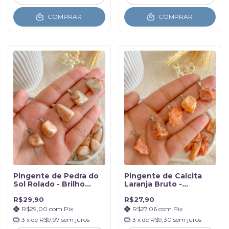
COMPRAR
COMPRAR
Pingente de Pedra do
Pingente de Calcita
Sol Rolado - Brilho
Laranja Bruto -
Pessoal
Criatividade e Alegria
R$29,90
R$27,90
R$29,00
com
Pix
R$27,06
com
Pix
3
x de
R$9,97
sem juros
3
x de
R$9,30
sem juros