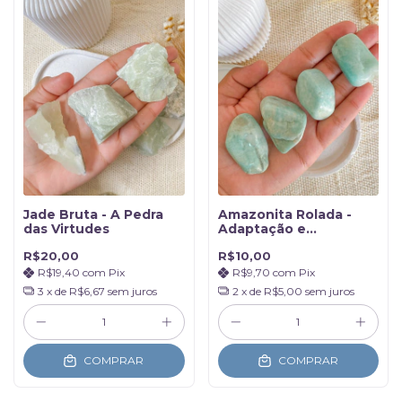
Jade Bruta - A Pedra
Amazonita Rolada -
das Virtudes
Adaptação e
Criatividade
R$20,00
R$10,00
R$19,40
com
Pix
R$9,70
com
Pix
3
x de
R$6,67
sem juros
2
x de
R$5,00
sem juros
COMPRAR
COMPRAR